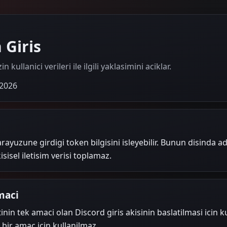
 Giris
ullanici verileri ile ilgili yaklasimini aciklar.
 2026
arayuzune girdigi token bilgisini isleyebilir. Bunun disinda 
isisel iletisim verisi toplamaz.
maci
nin tek amaci olan Discord giris akisinin baslatilmasi icin kul
z bir amac icin kullanilmaz.