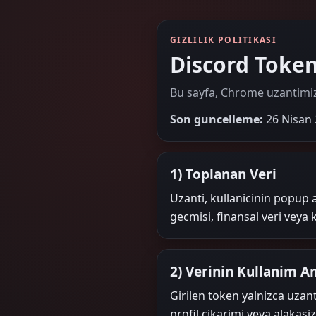
GIZLILIK POLITIKASI
Discord Token
Bu sayfa, Chrome uzantimizin k
Son guncelleme:
26 Nisan
1) Toplanan Veri
Uzanti, kullanicinin popup 
gecmisi, finansal veri veya k
2) Verinin Kullanim A
Girilen token yalnizca uzanti
profil cikarimi veya alakasi