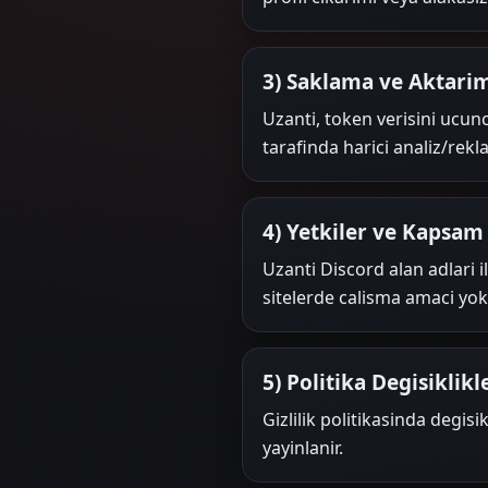
3) Saklama ve Aktari
Uzanti, token verisini ucun
tarafinda harici analiz/rek
4) Yetkiler ve Kapsam
Uzanti Discord alan adlari ile
sitelerde calisma amaci yok
5) Politika Degisiklikl
Gizlilik politikasinda degi
yayinlanir.